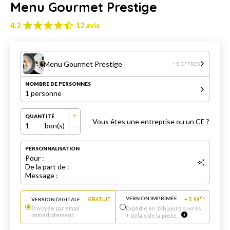
Menu Gourmet Prestige
4.2
12 avis
Menu Gourmet Prestige
+ 8 OFFRES
NOMBRE DE PERSONNES
1 personne
QUANTITÉ
Vous êtes une entreprise ou un CE ?
1
bon(s)
PERSONNALISATION
Pour :
De la part de :
Message :
VERSION IMPRIMÉE
€
VERSION DIGITALE
GRATUIT
+
5.99
*
Envoyée par email
Expédié en 24h jours ouvrés
immédiatement
+ délais de la poste.