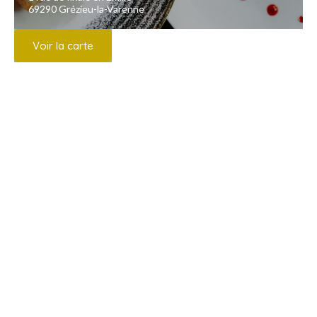
69290 Grézieu-la-Varenne
Voir la carte