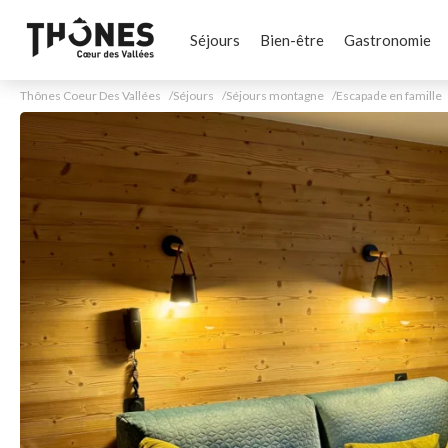
Séjours
Bien-être
Gastronomie
Thônes Coeur Des Vallées
Séjours
Séjours montagne
Escapade en famille