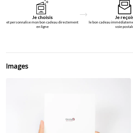
Je choisis
Je reçoi
et personnalise mon bon cadeau directement
le bon cadeau immédiatemen
en ligne
voie postal
Images