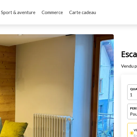
Sport & aventure
Commerce
Carte cadeau
Esca
Vendu 
QUA
1
PER
Pou
V
E