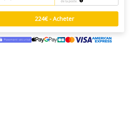
de la poste.
224
€
- Acheter