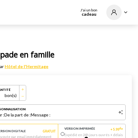
J'ai un bon
cadeau
pade en famille
par
Hôtel de l'Hermitage
NTITÉ
bon(s)
SONNALISATION
r :
De la part de :
Message :
VERSION IMPRIMÉE
€
+
5.99
*
ERSION DIGITALE
GRATUIT
Expédié en 24h jours ouvrés + délais
nvoyée par email immédiatement