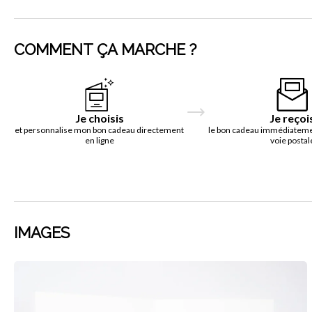
COMMENT ÇA MARCHE ?
Je choisis
Je reçoi
et personnalise mon bon cadeau directement
le bon cadeau immédiatemen
en ligne
voie postal
IMAGES