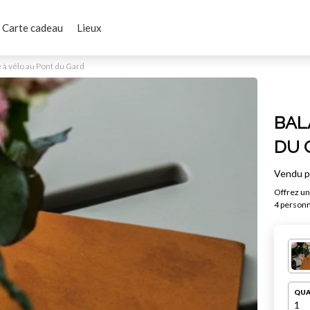
Carte cadeau
Lieux
à vélo au Pont du Gard
BAL
DU 
Vendu 
Offrez un
4 person
QUA
1