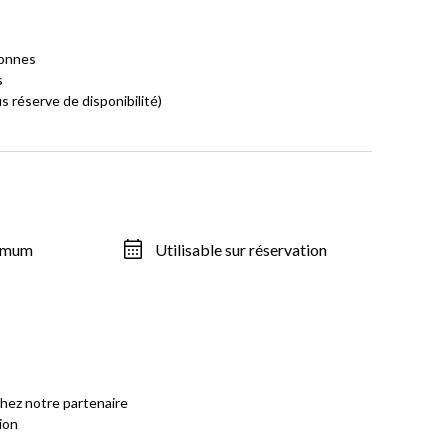
sonnes
s
s réserve de disponibilité)
ximum
Utilisable sur réservation
 chez notre partenaire
ion