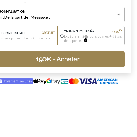
SONNALISATION
r :
De la part de :
Message :
VERSION IMPRIMÉE
€
+
5.99
*
ERSION DIGITALE
GRATUIT
Expédié en 24h jours ouvrés + délais
nvoyée par email immédiatement
de la poste.
190
€
- Acheter