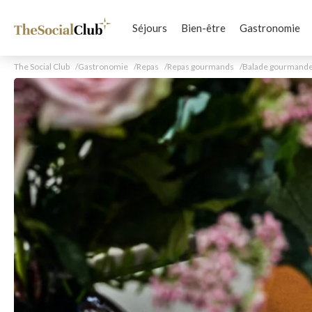
Séjours
Bien-être
Gastronomie
The Social Club
Gastronomie
Repas
Repas gourmands
Balade gourmande 