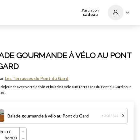
J'ai un bon
cadeau
ADE GOURMANDE À VÉLO AU PONT
GARD
par
Les Terrasses du Pont du Gard
 déjeuner avec verre de vin et balade à vélo aux Terrasses du Pont du Gard pour
nes.
Balade gourmande à vélo au Pont du Gard
+ 7 OFFRES
NTITÉ
bon(s)