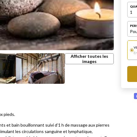
QUA
1
PER
Pou
V
E
Afficher toutes les
images
ux pieds.
s et bain bouillonnant suivi d’1 h de massage aux pierres
timulant les circulations sanguine et lymphatique,