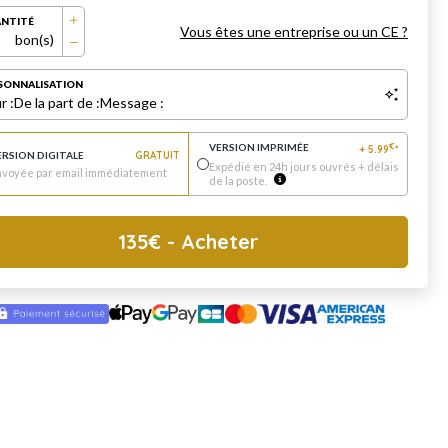
NTITÉ
Vous êtes une entreprise ou un CE ?
bon(s)
SONNALISATION
r :
De la part de :
Message :
VERSION IMPRIMÉE
€
+
5.99
*
ERSION DIGITALE
GRATUIT
Expédié en 24h jours ouvrés + délais
nvoyée par email immédiatement
de la poste.
135
€
- Acheter