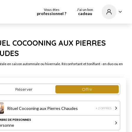
Vous êtes
J'ai un bon
professionnel ?
cadeau
UEL COCOONING AUX PIERRES
UDES
éale en saison automnale ou hivernale. Réconfortant et tonifiant - en duo ou en
Réserver
Offrir
Rituel Cocooning aux Pierres Chaudes
+ 2 OFFRES
BRE DE PERSONNES
ersonne