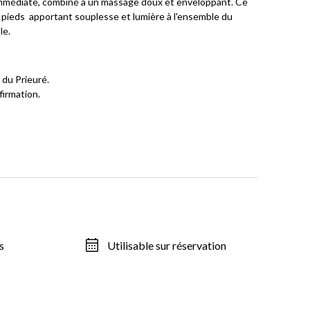
 immédiate, combiné à un massage doux et enveloppant. Ce
 au pieds apportant souplesse et lumière à l'ensemble du
le.
 du Prieuré.
firmation.
s
Utilisable sur réservation