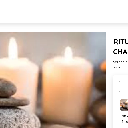
RIT
CHA
Séance id
solo -
NOM
1 p