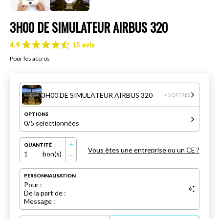
3H00 DE SIMULATEUR AIRBUS 320
4.9
15 avis
Pour les accros
3H00 DE SIMULATEUR AIRBUS 320
+ 5 OFFRES
OPTIONS
0
/5 selectionnées
QUANTITÉ
Vous êtes une entreprise ou un CE ?
1
bon(s)
PERSONNALISATION
Pour :
De la part de :
Message :