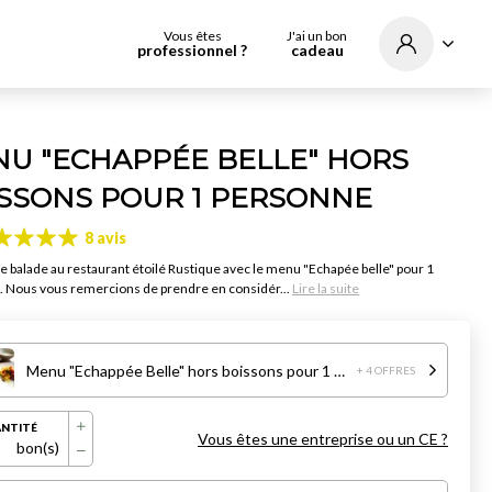
Vous êtes
J'ai un bon
professionnel ?
cadeau
U "ECHAPPÉE BELLE" HORS
SSONS POUR 1 PERSONNE
8 avis
e balade au restaurant étoilé Rustique avec le menu "Echapée belle" pour 1
 Nous vous remercions de prendre en considér...
Lire la suite
Menu "Echappée Belle" hors boissons pour 1 personne
+ 4 OFFRES
NTITÉ
Vous êtes une entreprise ou un CE ?
bon(s)