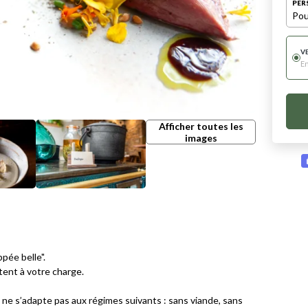
PER
Pou
V
E
Afficher toutes les
images
pée belle".
tent à votre charge.
ne s’adapte pas aux régimes suivants : sans viande, sans