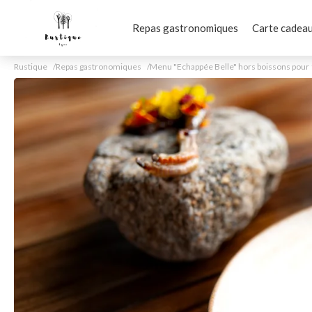
Repas gastronomiques
Carte cadea
Rustique
Repas gastronomiques
Menu "Echappée Belle" hors boissons pour