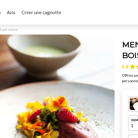
u
Avis
Créer une cagnotte
 1 personne
MEN
BOI
5.0
Offrez un
personne.
QUA
1