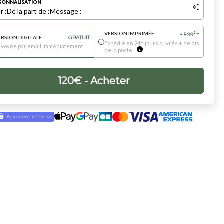
SONNALISATION
r :
De la part de :
Message :
VERSION IMPRIMÉE
€
+
5.99
*
ERSION DIGITALE
GRATUIT
Expédié en 24h jours ouvrés + délais
nvoyée par email immédiatement
de la poste.
120
€
- Acheter