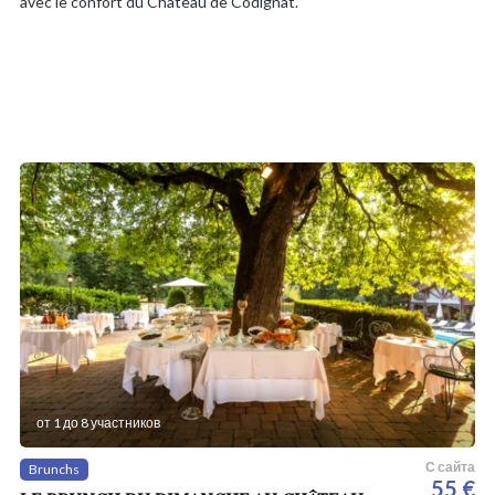
avec le confort du Château de Codignat.
от 1 до 8 участников
С сайта
Brunchs
55 €