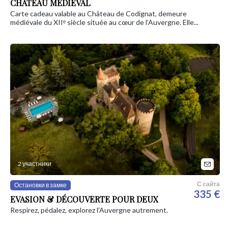
CHÂTEAU MÉDIÉVAL
Carte cadeau valable au Château de Codignat, demeure
médiévale du XIIᵉ siècle située au cœur de l’Auvergne. Elle...
2 участники
С сайта
Остановки в замке
335 €
EVASION & DÉCOUVERTE POUR DEUX
Respirez, pédalez, explorez l’Auvergne autrement.