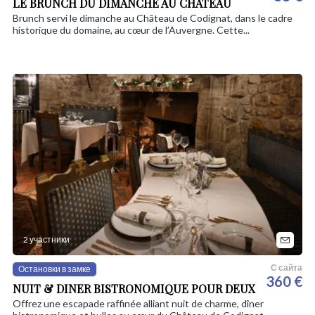
LE BRUNCH DU DIMANCHE AU CHÂTEAU
Brunch servi le dimanche au Château de Codignat, dans le cadre
historique du domaine, au cœur de l’Auvergne. Cette...
2 участники
С сайта
Остановки в замке
360 €
NUIT & DINER BISTRONOMIQUE POUR DEUX
Offrez une escapade raffinée alliant nuit de charme, dîner