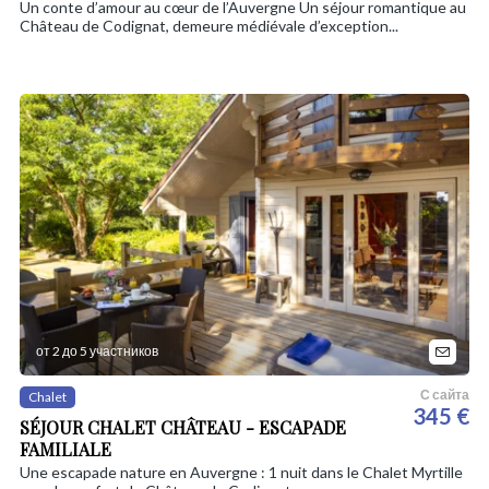
Un conte d’amour au cœur de l’Auvergne Un séjour romantique au
Château de Codignat, demeure médiévale d’exception...
от 2 до 5 участников
С сайта
Chalet
345 €
SÉJOUR CHALET CHÂTEAU - ESCAPADE
FAMILIALE
Une escapade nature en Auvergne : 1 nuit dans le Chalet Myrtille