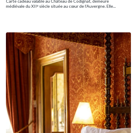
Carte cadeau valable au Château de Codignat, demeure
médiévale du XIIᵉ siècle située au cœur de l’Auvergne. Elle...