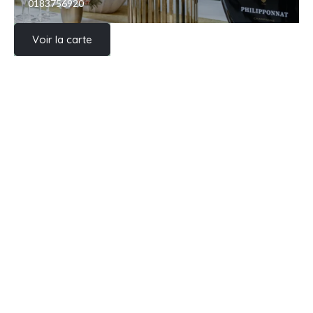
0183756920
Voir la carte