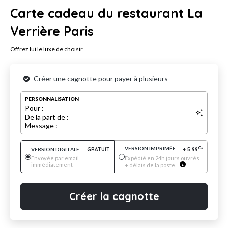
Carte cadeau du restaurant La
Verrière Paris
Offrez lui le luxe de choisir
Créer une cagnotte pour payer à plusieurs
PERSONNALISATION
Pour :
De la part de :
Message :
VERSION IMPRIMÉE
€
VERSION DIGITALE
GRATUIT
+
5.99
*
Envoyée par email
Expédié en 24h jours ouvrés
immédiatement
+ délais de la poste.
Créer la cagnotte