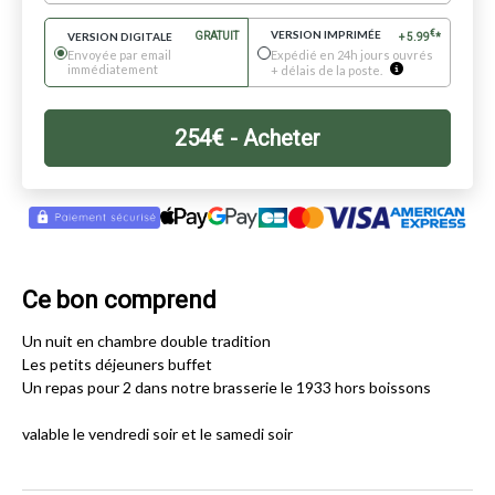
VERSION IMPRIMÉE
€
VERSION DIGITALE
GRATUIT
+
5.99
*
Envoyée par email
Expédié en 24h jours ouvrés
immédiatement
+ délais de la poste.
254
€
- Acheter
Ce bon comprend
Un nuit en chambre double tradition
Les petits déjeuners buffet
Un repas pour 2 dans notre brasserie le 1933 hors boissons
valable le vendredi soir et le samedi soir