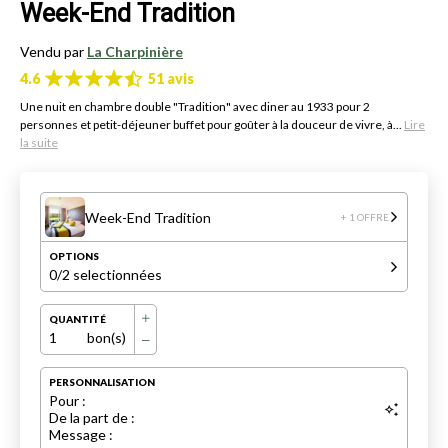
Week-End Tradition
Vendu par
La Charpinière
4.6
51 avis
Une nuit en chambre double "Tradition" avec diner au 1933 pour 2
personnes et petit-déjeuner buffet pour goûter à la douceur de vivre, à...
Lire
la suite
Week-End Tradition
+ 1 OFFRE
OPTIONS
0
/2 selectionnées
QUANTITÉ
1
bon(s)
PERSONNALISATION
Pour :
De la part de :
Message :