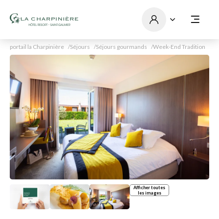
portail la Charpinière
Séjours
Séjours gourmands
Week-End Tradition
Afficher toutes
les images