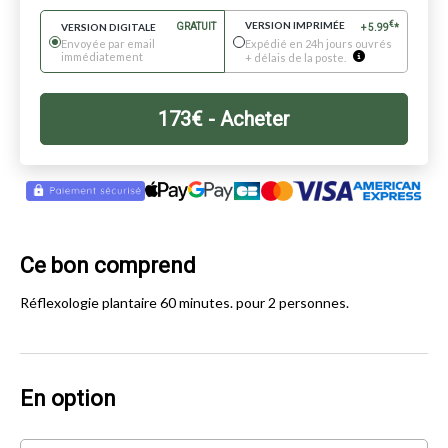
VERSION IMPRIMÉE
€
VERSION DIGITALE
GRATUIT
+
5.99
*
Envoyée par email
Expédié en 24h jours ouvrés
immédiatement
+ délais de la poste.
173
€
- Acheter
Ce bon comprend
Réflexologie plantaire 60 minutes. pour 2 personnes.
En option