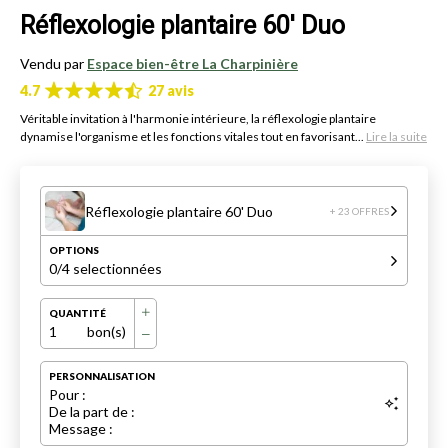
Réflexologie plantaire 60' Duo
Vendu par
Espace bien-être La Charpinière
4.7
27 avis
Véritable invitation à l'harmonie intérieure, la réflexologie plantaire
dynamise l'organisme et les fonctions vitales tout en favorisant...
Lire la suite
Réflexologie plantaire 60' Duo
+ 23 OFFRES
OPTIONS
0
/4 selectionnées
QUANTITÉ
1
bon(s)
PERSONNALISATION
Pour :
De la part de :
Message :