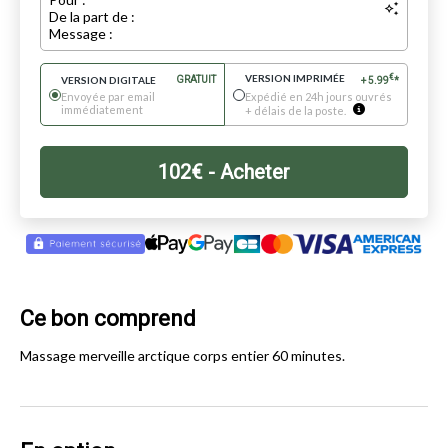
De la part de :
Message :
VERSION IMPRIMÉE
€
VERSION DIGITALE
GRATUIT
+
5.99
*
Envoyée par email
Expédié en 24h jours ouvrés
immédiatement
+ délais de la poste.
102
€
- Acheter
Ce bon comprend
Massage merveille arctique corps entier 60 minutes.