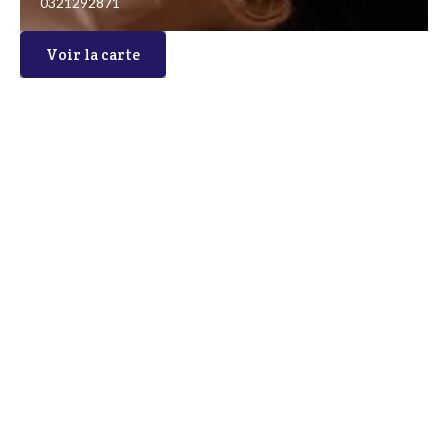
0321292871
Voir la carte