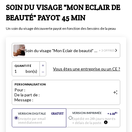
SOIN DU VISAGE "MON ECLAIR DE
BEAUTÉ" PAYOT 45 MIN
Un soin du visage découverte payot en fonction des besoins de la peau
Soin du visage "Mon Eclair de beauté" Payot 45 min
+ 3 OFFRES
QUANTITÉ
Vous êtes une entreprise ou un CE ?
1
bon(s)
PERSONNALISATION
Pour :
De la part de :
Message :
VERSION IMPRIMÉE
€
VERSION DIGITALE
GRATUIT
+
5.99
*
Envoyée par email
Expédié en 24h jours ouvrés
immédiatement
+ délais de la poste.