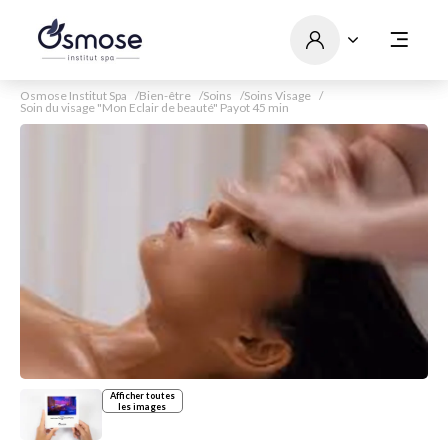
Osmose Institut Spa
Bien-être
Soins
Soins Visage
Soin du visage "Mon Eclair de beauté" Payot 45 min
Afficher toutes
les images