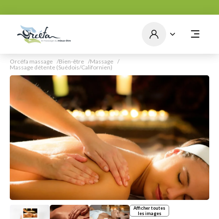
Massage détente, relaxant
ou musculaire, prenez le
temps d'un moment mieux-
être!
Voir le lien
Orcéfa massage
Bien-être
Massage
Massage détente (Suédois/Californien)
Afficher toutes
les images