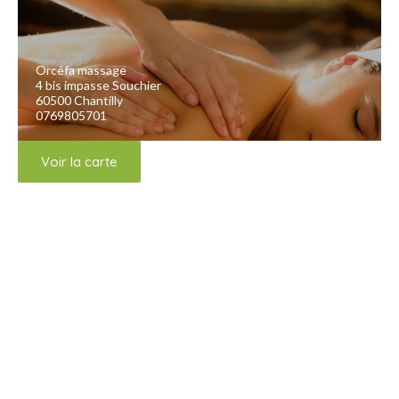
Orcéfa massage
4 bis impasse Souchier
60500 Chantilly
0769805701
Voir la carte