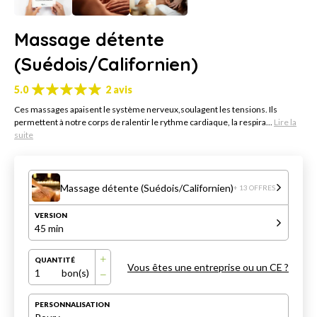
Massage détente
(Suédois/Californien)
5.0
2 avis
Ces massages apaisent le système nerveux,soulagent les tensions. Ils
permettent à notre corps de ralentir le rythme cardiaque, la respira...
Lire la
suite
Massage détente (Suédois/Californien)
+ 13 OFFRES
VERSION
45 min
QUANTITÉ
Vous êtes une entreprise ou un CE ?
1
bon(s)
PERSONNALISATION