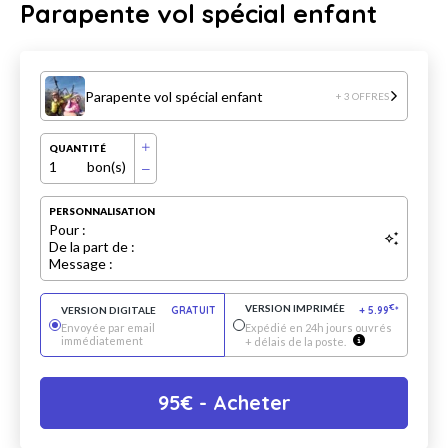
Parapente vol spécial enfant
Parapente vol spécial enfant
+ 3 OFFRES
QUANTITÉ
1
bon(s)
PERSONNALISATION
Pour :
De la part de :
Message :
VERSION IMPRIMÉE
€
VERSION DIGITALE
GRATUIT
+
5.99
*
Envoyée par email
Expédié en 24h jours ouvrés
immédiatement
+ délais de la poste.
95
€
- Acheter