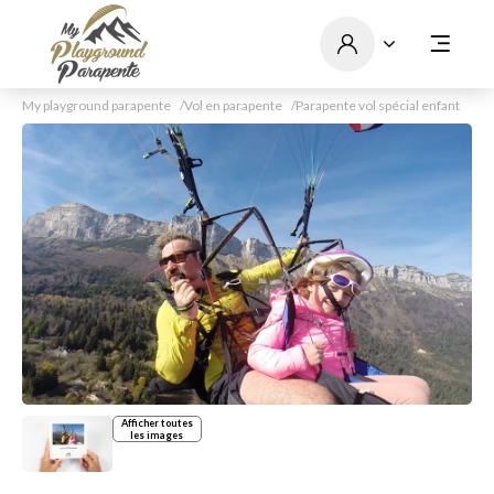
My playground parapente
Vol en parapente
Parapente vol spécial enfant
Afficher toutes
les images