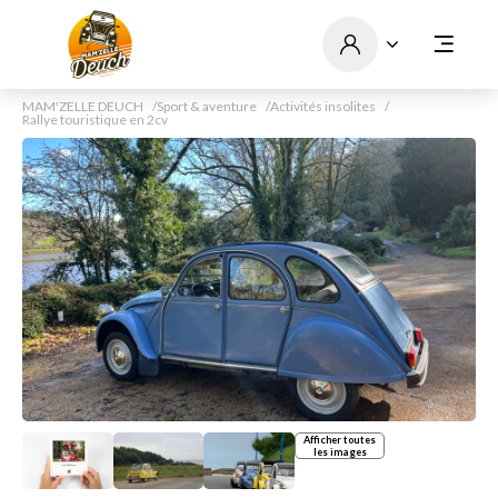
MAM'ZELLE DEUCH
Sport & aventure
Activités insolites
Rallye touristique en 2cv
Afficher toutes
les images