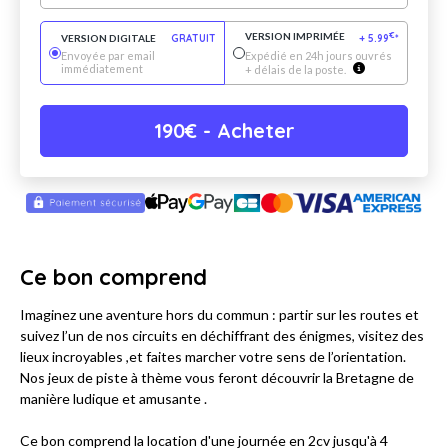
VERSION IMPRIMÉE
€
VERSION DIGITALE
GRATUIT
+
5.99
*
Envoyée par email
Expédié en 24h jours ouvrés
immédiatement
+ délais de la poste.
190
€
- Acheter
Ce bon comprend
Imaginez une aventure hors du commun : partir sur les routes et
suivez l’un de nos circuits en déchiffrant des énigmes, visitez des
lieux incroyables ,et faites marcher votre sens de l’orientation.
Nos jeux de piste à thème vous feront découvrir la Bretagne de
manière ludique et amusante .
Ce bon comprend la location d'une journée en 2cv jusqu'à 4