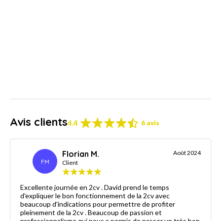
Avis clients
4.4
6 avis
Florian M.
Août 2024
FM
Client
Excellente journée en 2cv . David prend le temps
d'expliquer le bon fonctionnement de la 2cv avec
beaucoup d'indications pour permettre de profiter
pleinement de la 2cv . Beaucoup de passion et
professionnalisme qui nous a permis de passer un très bon