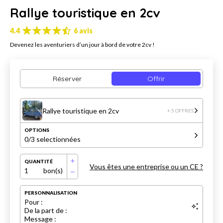
Rallye touristique en 2cv
4.4
6 avis
Devenez les aventuriers d’un jour à bord de votre 2cv !
Réserver
Offrir
Rallye touristique en 2cv
+ 5 OFFRES
OPTIONS
0
/3 selectionnées
QUANTITÉ
Vous êtes une entreprise ou un CE ?
1
bon(s)
PERSONNALISATION
Pour :
De la part de :
Message :