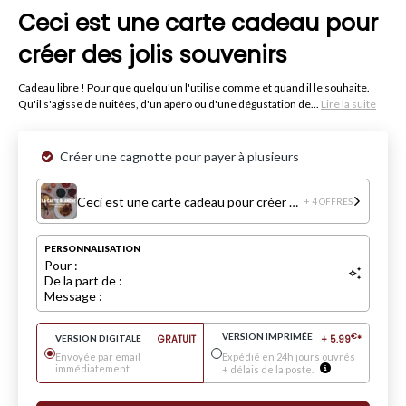
Ceci est une carte cadeau pour
créer des jolis souvenirs
Cadeau libre ! Pour que quelqu'un l'utilise comme et quand il le souhaite.
Qu'il s'agisse de nuitées, d'un apéro ou d'une dégustation de...
Lire la suite
Créer une cagnotte pour payer à plusieurs
Ceci est une carte cadeau pour créer des jolis souvenirs
+ 4 OFFRES
PERSONNALISATION
Pour :
De la part de :
Message :
VERSION IMPRIMÉE
€
VERSION DIGITALE
GRATUIT
+
5.99
*
Envoyée par email
Expédié en 24h jours ouvrés
immédiatement
+ délais de la poste.