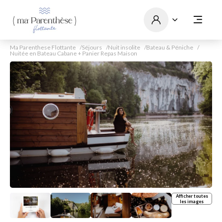
Ma Parenthese Flottante
Séjours
Nuit insolite
Bateau & Péniche
Nuitée en Bateau Cabane + Panier Repas Maison
Afficher toutes
les images