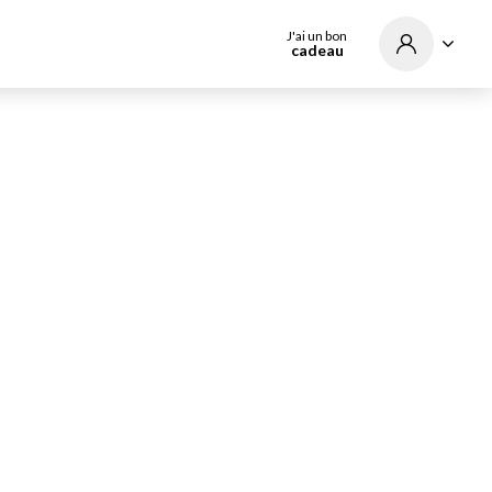
J'ai un bon
cadeau