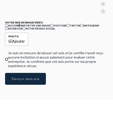
VOTRE AVIS EN IMAGE/VIDÉO
AUCUN
IMPORTER UNE IMAGE
YOUTUBE
TIKTOK
INSTAGRAM
FACEBOOK
AUTRE RÉSEAU SOCIAL
PHOTO
Ajouter
Je suis en mesure de laisser cet avis et je certifie n'avoir reçu
aucune incitation ni aucun paiement pour évaluer cette
entreprise. Je confirme que cet avis porte sur ma propre
expérience vécue.
Envoyer mon avis