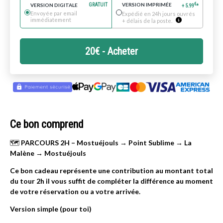
VERSION IMPRIMÉE
€
VERSION DIGITALE
GRATUIT
+
5.99
*
Envoyée par email
Expédié en 24h jours ouvrés
immédiatement
+ délais de la poste.
20
€
- Acheter
Ce bon comprend
🗺️
PARCOURS 2H – Mostuéjouls → Point Sublime → La
Malène → Mostuéjouls
Ce bon cadeau représente une contribution au montant total
du tour 2h il vous suffit de compléter la différence au moment
de votre réservation ou a votre arrivée.
Version simple (pour toi)