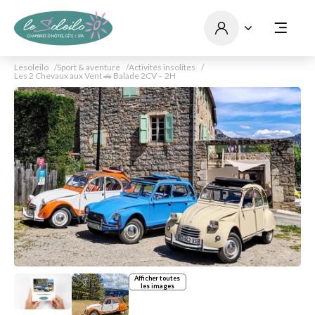
Lesoleilo
Sport & aventure
Activités insolites
Les 2 Chevaux aux Vent 🚗 Balade 2CV – 2H
Afficher toutes
les images