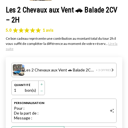
Les 2 Chevaux aux Vent 🚗 Balade 2CV
– 2H
5.0
1 avis
Ce bon cadeau représente une contribution au montant total du tour 2h il
vous suffit de compléter la différence au moment de votre réserv...
Lire la
suite
Les 2 Chevaux aux Vent 🚗 Balade 2CV – 2H
+ 3 OFFRES
QUANTITÉ
1
bon(s)
PERSONNALISATION
Pour :
De la part de :
Message :