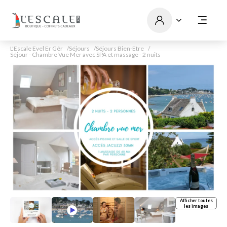
L'Escale Evel Er Gêr
Séjours
Séjours Bien-Etre
Séjour - Chambre Vue Mer avec SPA et massage - 2 nuits
Afficher toutes
les images