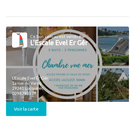
Ce bon cadeau est vendu par
L'Escale Evel Er Gêr
L'Escale Evel Er Gêr
1a rue du Varcq
29241 Locquirec
0298793579
Voir la carte