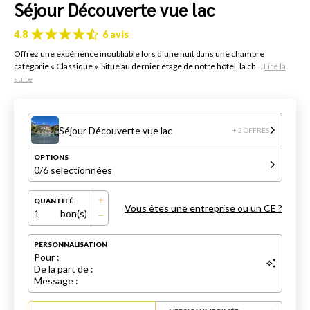
Séjour Découverte vue lac
4.8
6 avis
Offrez une expérience inoubliable lors d’une nuit dans une chambre
catégorie « Classique ». Situé au dernier étage de notre hôtel, la ch...
Lire la
suite
Séjour Découverte vue lac
+ 2 OFFRES
OPTIONS
0
/6 selectionnées
QUANTITÉ
Vous êtes une entreprise ou un CE ?
1
bon(s)
PERSONNALISATION
Pour :
De la part de :
Message :