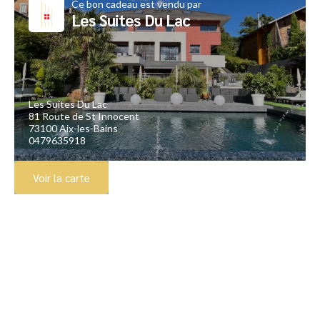
Ce bon cadeau est vendu par
Les Suites Du Lac
Les Suites Du Lac
81 Route de St Innocent
73100 Aix-les-Bains
0479635918
Voir la carte