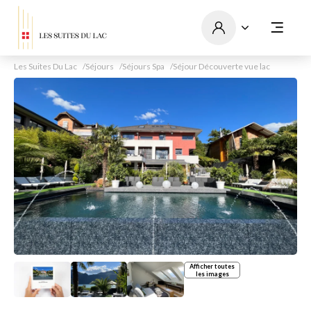
Les Suites Du Lac
Séjours
Séjours Spa
Séjour Découverte vue lac
Afficher toutes
les images