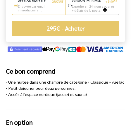
VERSION IMPRIMÉE
€
VERSION DIGITALE
GRATUIT
+
5.99
*
Envoyée par email
Expédié en 24h jours ouvrés
immédiatement
+ délais de la poste.
295
€
- Acheter
Ce bon comprend
- Une nuitée dans une chambre de catégorie « Classique » vue lac
- Petit déjeuner pour deux personnes.
- Accès à l’espace nordique (jacuzzi et sauna)
En option