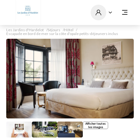
Les Jardins d'Hardelot
Séjours
Hôtel
Escapade en bord de mer sur la côte d'opale petits-déjeuners inclus
Afficher toutes
les images