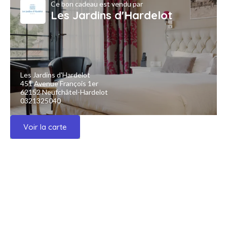
Ce bon cadeau est vendu par
Les Jardins d'Hardelot
Les Jardins d'Hardelot
451 Avenue François 1er
62152 Neufchâtel-Hardelot
0321325040
Voir la carte