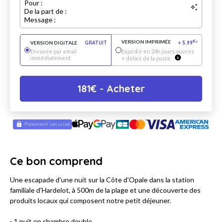
Pour :
De la part de :
Message :
VERSION IMPRIMÉE
€
VERSION DIGITALE
GRATUIT
+
5.99
*
Envoyée par email
Expédié en 24h jours ouvrés
immédiatement
+ délais de la poste.
181
€
- Acheter
Ce bon comprend
Une escapade d'une nuit sur la Côte d'Opale dans la station
familiale d'Hardelot, à 500m de la plage et une découverte des
produits locaux qui composent notre petit déjeuner.
- 1 nuit en chambre double