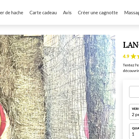
er de hache
Carte cadeau
Avis
Créer une cagnotte
Massag
LAN
4.9
Tentez l'
découvrir 
VER
2 p
QUA
1