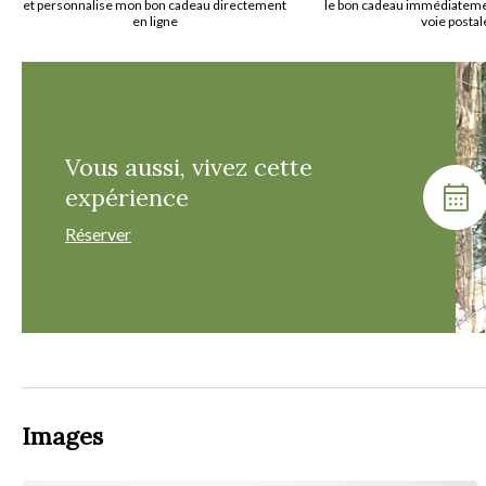
et personnalise mon bon cadeau directement
le bon cadeau immédiatemen
en ligne
voie postal
Vous aussi, vivez cette
expérience
Réserver
Images