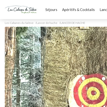
Séjours
Apéritifs & Cocktails
Lanc
Les Cabanes du Salève
Lancer de hache
LANCER DE HACHE