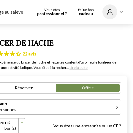
Vous êtes
J'ai un bon
e au salève
professionnel ?
cadeau
CER DE HACHE
22 avis
expérience du lancer de hache et repartez content d’avoir eu le bonheur de
une activité ludique. Vous êtes à la recher...
Lire la suite
Réserver
Offrir
SION
ersonnes
NTITÉ
Vous êtes une entreprise ou un CE ?
bon(s)