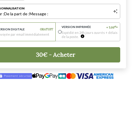
SONNALISATION
r :
De la part de :
Message :
VERSION IMPRIMÉE
€
+
5.99
*
ERSION DIGITALE
GRATUIT
Expédié en 24h jours ouvrés + délais
nvoyée par email immédiatement
de la poste.
30
€
- Acheter