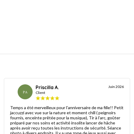
Priscilla A.
Juin 2026
PA
Client
Temps a été merveilleux pour l'anniversaire de ma fille!! Petit
jaccuzzi avec vue sur la nature et moment chill ( peignoirs
fournis, enceinte prêtée pour la musique), Tir à l'arc, goûter
préparé par nos soins et activité insolite lancer de hâche
après avoir reçu toutes les instructions de sécurité. Séance
photo à divers endroits. Il y a une zone de jeux aussi avec