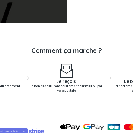
Comment ça marche ?
Je reçois
Le b
 directement
le bon cadeau immédiatement par mail ou par
directemen
voie postale