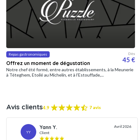
Dès
Repas gastronomiques
45 €
Offrez un moment de dégustation
Notre chef été formé, entre autres établissements, à la Meunerie
à Téteghem, Etoilé au Michelin, et à l’Estouffade,...
Avis clients
4.9
7 avis
Yann Y.
Avril 2026
YY
Client