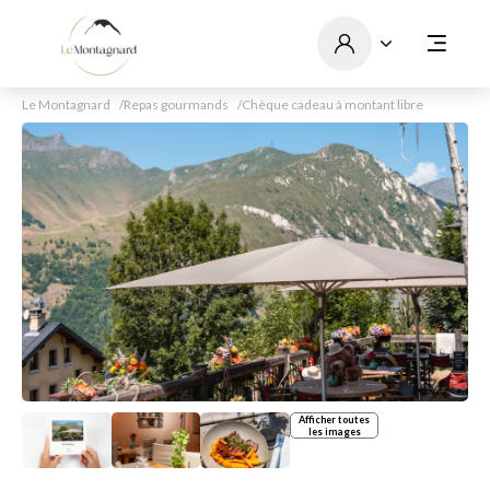
Le Montagnard
Repas gourmands
Chèque cadeau à montant libre
Afficher toutes
les images