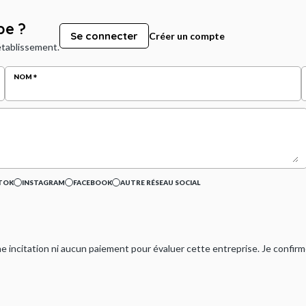
be ?
Se connecter
Créer un compte
 établissement.
NOM
TOK
INSTAGRAM
FACEBOOK
AUTRE RÉSEAU SOCIAL
ucune incitation ni aucun paiement pour évaluer cette entreprise. Je confi