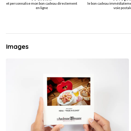
et personnalise mon bon cadeau directement
le bon cadeau immédiatemen
en ligne
voie postal
Images