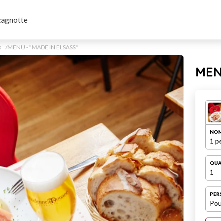
cagnotte
s
MENU - "MADE IN ELSASS"
MEN
NOM
1 p
QUA
1
PER
Pou