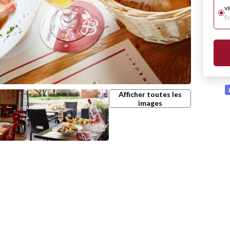
V
E
Afficher toutes les
images