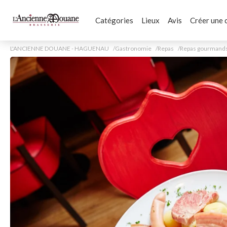
Catégories
Lieux
Avis
Créer une 
L'ANCIENNE DOUANE - HAGUENAU
Gastronomie
Repas
Repas gourmand