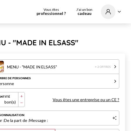
Vous êtes
J'ai un bon
professionnel ?
cadeau
U - "MADE IN ELSASS"
MENU - "MADE IN ELSASS"
+ 2 OFFRES
BRE DE PERSONNES
ersonne
NTITÉ
Vous êtes une entreprise ou un CE ?
bon(s)
SONNALISATION
r :
De la part de :
Message :