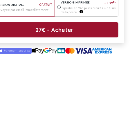
VERSION IMPRIMÉE
€
+
5.99
*
ERSION DIGITALE
GRATUIT
Expédié en 24h jours ouvrés + délais
nvoyée par email immédiatement
de la poste.
27
€
- Acheter