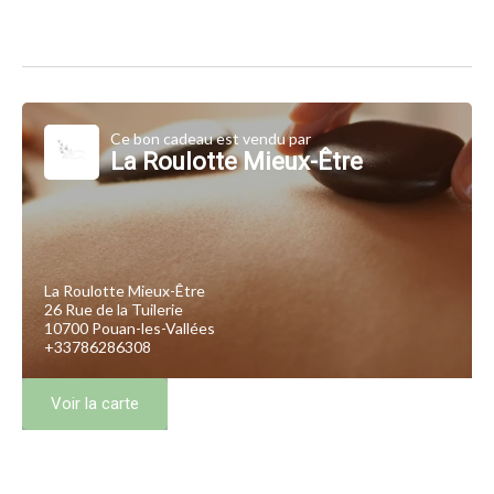
Ce bon cadeau est vendu par
La Roulotte Mieux-Être
La Roulotte Mieux-Être
26 Rue de la Tuilerie
10700 Pouan-les-Vallées
+33786286308
Voir la carte