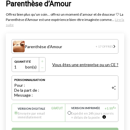
Parenthèse d’Amour
Offrez bien plus qu’un soin… offrez un moment d’amour et de douceur 🤍 La
Parenthèse d’Amour est une expérience bien-être imaginée comme...
Lire la
suite
Parenthèse d’Amour
+ 17 OFFRES
QUANTITÉ
Vous êtes une entreprise ou un CE ?
1
bon(s)
PERSONNALISATION
Pour :
De la part de :
Message :
VERSION IMPRIMÉE
€
VERSION DIGITALE
GRATUIT
+
5.99
*
Envoyée par email
Expédié en 24h jours ouvrés
immédiatement
+ délais de la poste.