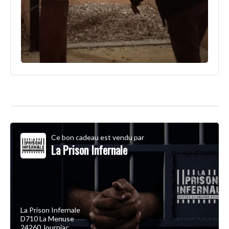
Ce bon cadeau est vendu par
La Prison Infernale
La Prison Infernale
D710 La Menuse
24260 Journiac