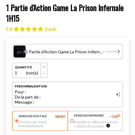
1 Partie d'Action Game La Prison Infernale
1H15
5.0
2 avis
1 Partie d'Action Game La Prison Infernale 1H15
+ 1 OFFRE
QUANTITÉ
1
bon(s)
PERSONNALISATION
Pour :
De la part de :
Message :
VERSION IMPRIMÉE
€
VERSION DIGITALE
GRATUIT
+
5.99
*
Envoyée par email
Expédié en 24h jours ouvrés
immédiatement
+ délais de la poste.