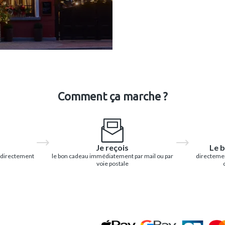
Comment ça marche ?
Je reçois
Le b
 directement
le bon cadeau immédiatement par mail ou par
directemen
voie postale