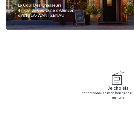
La Cour Des Chasseurs
47 Fbg du Capitaine d'Alençon
67610 LA-WANTZENAU
Je choisis
et personnalise mon bon cadeau
en ligne