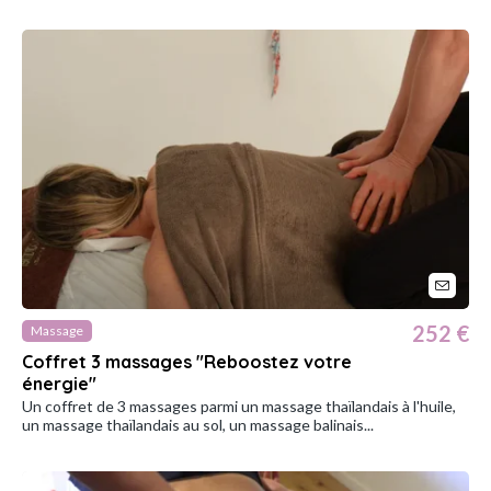
252 €
Massage
Coffret 3 massages "Reboostez votre
énergie"
Un coffret de 3 massages parmi un massage thaïlandais à l'huile,
un massage thaïlandais au sol, un massage balinais...