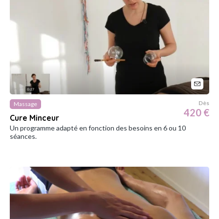
Dès
Massage
420 €
Cure Minceur
Un programme adapté en fonction des besoins en 6 ou 10
séances.