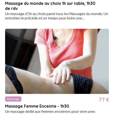
Massage du monde au choix 1h sur table, 1h30
de rdv
Un massage d'1h au choix parmi tous les Massages du monde. Un
entretien le précède et un temps pour boire une...
77 €
Massage
Massage Femme Enceinte - 1h30
Un massage dédié aux femmes enceintes pour vivre avec