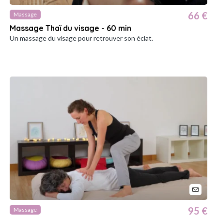
66 €
Massage
Massage Thaï du visage - 60 min
Un massage du visage pour retrouver son éclat.
95 €
Massage