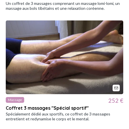
Un coffret de 3 massages comprenant un massage lomi-lomi, un
massage aux bols tibétains et une relaxation coréenne.
252 €
Massage
Coffret 3 massages "Spécial sportif"
Spécialement dédié aux sportifs, ce coffret de 3 massages
entretient et redynamise le corps et le mental.