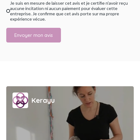
Je suis en mesure de laisser cet avis et je certifie n'avoir reçu
aucune incitation ni aucun paiement pour évaluer cette
entreprise. Je confirme que cet avis porte sur ma propre
expérience vécue.
Envoyer mon avis
Kerayu