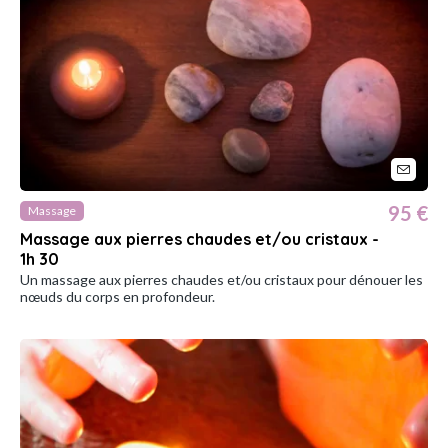
95 €
Massage
Massage aux pierres chaudes et/ou cristaux -
1h 30
Un massage aux pierres chaudes et/ou cristaux pour dénouer les
nœuds du corps en profondeur.