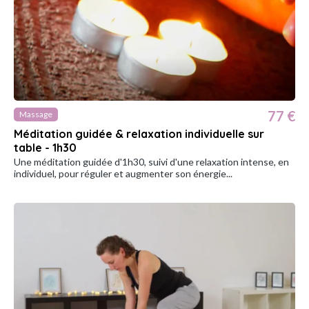
77 €
Massage
Méditation guidée & relaxation individuelle sur
table - 1h30
Une méditation guidée d'1h30, suivi d'une relaxation intense, en
individuel, pour réguler et augmenter son énergie...