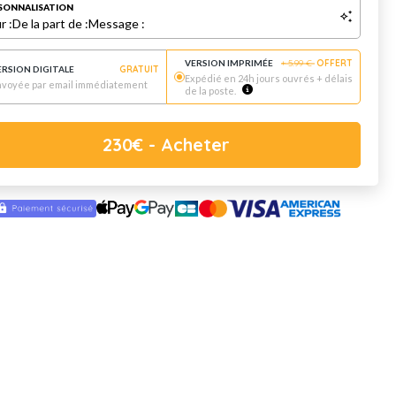
SONNALISATION
r :
De la part de :
Message :
VERSION IMPRIMÉE
+
5.99
€
OFFERT
ERSION DIGITALE
GRATUIT
Expédié en 24h jours ouvrés + délais
nvoyée par email immédiatement
de la poste.
230
€
- Acheter