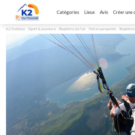
Catégories
Lieux
Avis
Créer une 
K2 Outdoor
Sport & aventure
Baptême de l'air
Vol en parapente
Baptême V