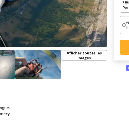
PER
Pou
V
E
Afficher toutes les
images
gogue.
nnecy.