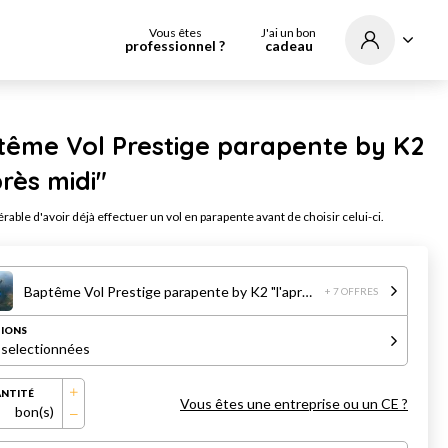
Vous êtes
J'ai un bon
professionnel ?
cadeau
tême Vol Prestige parapente by K2
près midi"
férable d'avoir déjà effectuer un vol en parapente avant de choisir celui-ci.
Baptême Vol Prestige parapente by K2 "l'après midi"
+ 7 OFFRES
IONS
 selectionnées
NTITÉ
Vous êtes une entreprise ou un CE ?
bon(s)