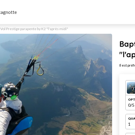
cagnotte
ol Prestige parapente by K2 "l'après midi"
Bap
"l'a
Il est pré
OPT
0
/5
QUA
1