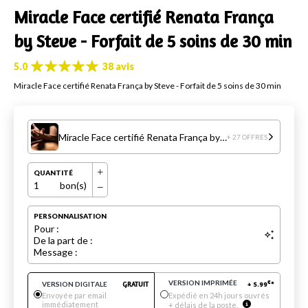
Miracle Face certifié Renata França
by Steve - Forfait de 5 soins de 30 min
5.0
38 avis
Miracle Face certifié Renata França by Steve - Forfait de 5 soins de 30 min
Miracle Face certifié Renata França by Steve - Forfait de 5 soins de 30 min
+ 27 OFFRES
QUANTITÉ
1
bon(s)
PERSONNALISATION
Pour :
De la part de :
Message :
VERSION IMPRIMÉE
€
VERSION DIGITALE
GRATUIT
+
5.99
*
Envoyée par email
Expédié en 24h jours ouvrés
immédiatement
+ délais de la poste.