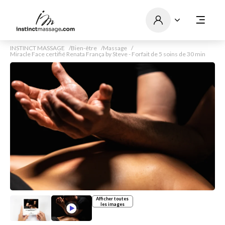
INSTINCT MASSAGE
Bien-être
Massage
Miracle Face certifié Renata França by Steve - Forfait de 5 soins de 30 min
Afficher toutes
les images