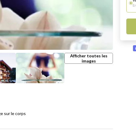
V
E
Afficher toutes les
images
e sur le corps