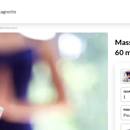
cagnotte
s 60 minutes
Mass
60 m
QUA
1
PER
Pou