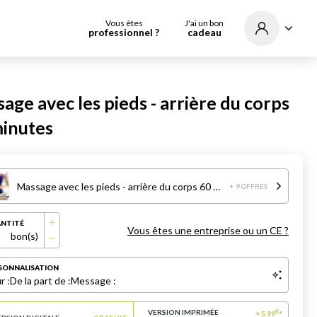
Vous êtes
J'ai un bon
professionnel ?
cadeau
age avec les pieds - arrière du corps
inutes
Massage avec les pieds - arrière du corps 60 minutes
+ 9 OFFRES
NTITÉ
Vous êtes une entreprise ou un CE ?
bon(s)
SONNALISATION
r :
De la part de :
Message :
VERSION IMPRIMÉE
€
+
5.99
*