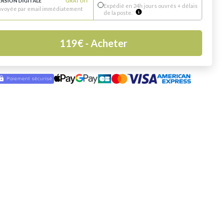
ERSION DIGITALE
GRATUIT
Expédié en 24h jours ouvrés + délais
nvoyée par email immédiatement
de la poste.
119
€
- Acheter