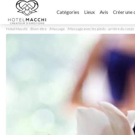
Catégories
Lieux
Avis
Créer une 
Hotel Macchi
Bien-être
Massage
Massage avec les pieds - arrière du corp