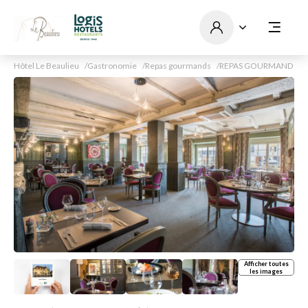
Hôtel Le Beaulieu
Gastronomie
Repas gourmands
REPAS GOURMAND
Afficher toutes
les images