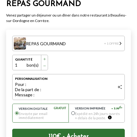
REPAS GOURMAND
Venez partager un déjeuner ou un dîner dans notre restaurant à Beaulieu-
sur-Dordogne en Corrèze.
REPAS GOURMAND
+ 1 OFFRE
QUANTITÉ
1
bon(s)
PERSONNALISATION
Pour :
De la part de :
Message :
VERSION IMPRIMÉE
€
VERSION DIGITALE
GRATUIT
+
5.99
*
Envoyée par email
Expédié en 24h jours ouvrés
immédiatement
+ délais de la poste.
110
€
- Acheter