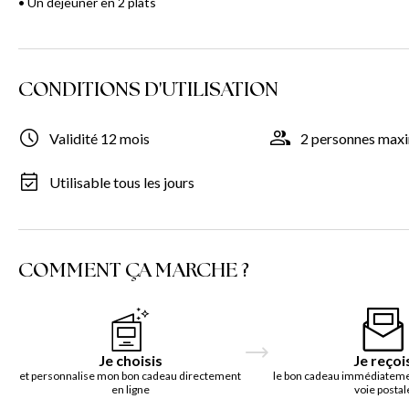
• Un déjeuner en 2 plats
CONDITIONS D'UTILISATION
Validité 12 mois
2 personnes ma
Utilisable tous les jours
COMMENT ÇA MARCHE ?
Je choisis
Je reçoi
et personnalise mon bon cadeau directement
le bon cadeau immédiatemen
en ligne
voie postal