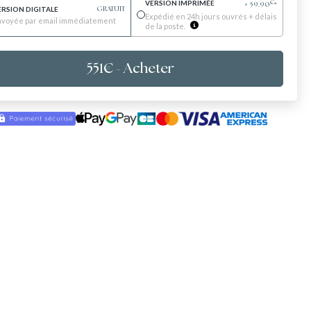
VERSION IMPRIMÉE
€
+
59.90
*
ERSION DIGITALE
GRATUIT
Expédié en 24h jours ouvrés + délais
nvoyée par email immédiatement
de la poste.
551
€
- Acheter