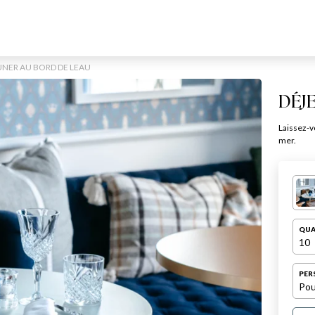
UNER AU BORD DE LEAU
DÉJ
Laissez-vo
mer.
QUA
10
PER
Pou