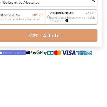
r :
De la part de :
Message :
VERSION IMPRIMÉE
€
+
5.99
*
ERSION DIGITALE
GRATUIT
Expédié en 24h jours ouvrés + délais
nvoyée par email immédiatement
de la poste.
312
€
- Acheter