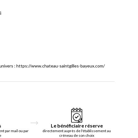
i
e univers : https://www.chateau-saintgilles-bayeux.com/
s
Le bénéficiaire réserve
t par mail ou par
directement auprès de l'établissement au
e
créneau de son choix