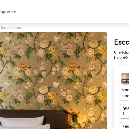
cagnotte
 Basse saison
Esc
Une échap
NaturéÔ 
VER
une
QUA
1
PER