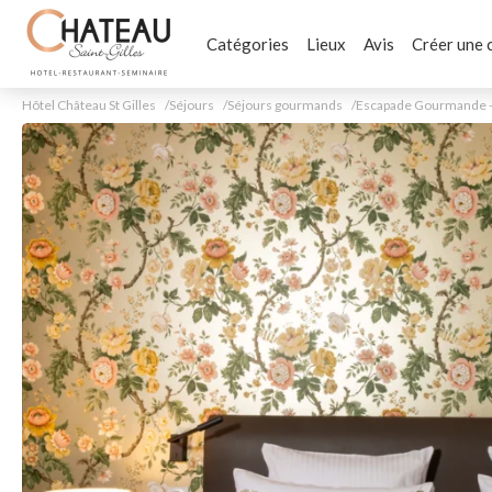
Catégories
Lieux
Avis
Créer une 
Hôtel Château St Gilles
Séjours
Séjours gourmands
Escapade Gourmande -