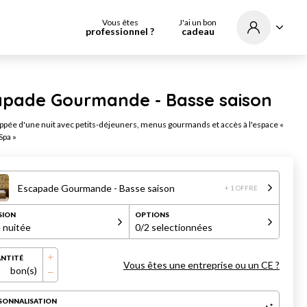
Vous êtes
J'ai un bon
professionnel ?
cadeau
apade Gourmande - Basse saison
pée d'une nuit avec petits-déjeuners, menus gourmands et accès à l'espace «
Spa »
Escapade Gourmande - Basse saison
+ 1 OFFRE
SION
OPTIONS
 nuitée
0
/2 selectionnées
NTITÉ
Vous êtes une entreprise ou un CE ?
bon(s)
SONNALISATION