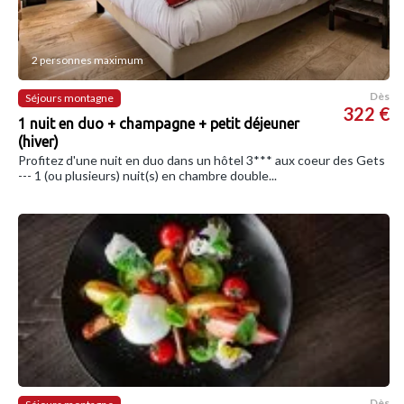
2 personnes maximum
Dès
Séjours montagne
322 €
1 nuit en duo + champagne + petit déjeuner
(hiver)
Profitez d'une nuit en duo dans un hôtel 3*** aux coeur des Gets
--- 1 (ou plusieurs) nuit(s) en chambre double...
Dès