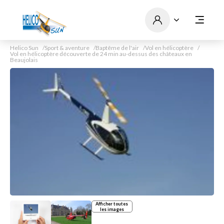
Helico Sun
Sport & aventure
Baptême de l'air
Vol en hélicoptère
Vol en hélicoptère découverte de 24 min au-dessus des châteaux en
Beaujolais
Afficher toutes
les images