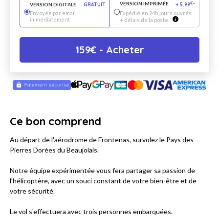
VERSION IMPRIMÉE
€
VERSION DIGITALE
GRATUIT
+
5.99
*
Envoyée par email
Expédié en 24h jours ouvrés
immédiatement
+ délais de la poste.
159
€
- Acheter
Ce bon comprend
Au départ de l'aérodrome de Frontenas, survolez le Pays des
Pierres Dorées du Beaujolais.
Notre équipe expérimentée vous fera partager sa passion de
l’hélicoptère, avec un souci constant de votre bien-être et de
votre sécurité.
Le vol s'effectuera avec trois personnes embarquées.