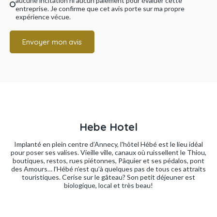
aucune incitation ni aucun paiement pour évaluer cette
entreprise. Je confirme que cet avis porte sur ma propre
expérience vécue.
Envoyer mon avis
Hebe Hotel
Implanté en plein centre d’Annecy, l'hôtel Hébé est le lieu idéal
pour poser ses valises. Vieille ville, canaux où ruissellent le Thiou,
boutiques, restos, rues piétonnes, Pâquier et ses pédalos, pont
des Amours… l’Hébé n’est qu’à quelques pas de tous ces attraits
touristiques. Cerise sur le gâteau? Son petit déjeuner est
biologique, local et très beau!