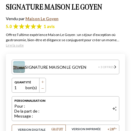
SIGNATURE MAISON LE GOYEN
Vendu par
Maison Le Goyen
5.0
1 avis
Offrez l’ultime expérience Maison Le Goyen : un séjour d’exception où
gastronomie, bien-être et élégance se conjuguent pour créer un mome...
Lire la suite
SIGNATURE MAISON LE GOYEN
+ 3 OFFRES
QUANTITÉ
1
bon(s)
PERSONNALISATION
Pour :
De la part de :
Message :
VERSION IMPRIMÉE
€
VERSION DIGITALE
GRATUIT
+
5.99
*