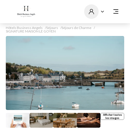
Hôtels Business Angels
Séjours
Séjours de Charme
SIGNATURE MAISON LE GOYEN
Afficher toutes
les images