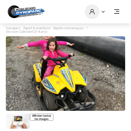
Gyroparc
Sport & aventure
Sports mécaniques
Session Cabriolet (3-4 ans)
Afficher toutes
les images