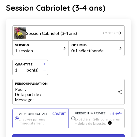
Session Cabriolet (3-4 ans)
Session Cabriolet (3-4 ans)
+ 2 OFFRES
VERSION
OPTIONS
1 session
0
/1 sélectionnée
QUANTITÉ
1
bon(s)
PERSONNALISATION
Pour :
De la part de :
Message :
VERSION IMPRIMÉE
€
VERSION DIGITALE
GRATUIT
+
5.99
*
Envoyée par email
Expédié en 24h jours ouvrés
immédiatement
+ délais de la poste.