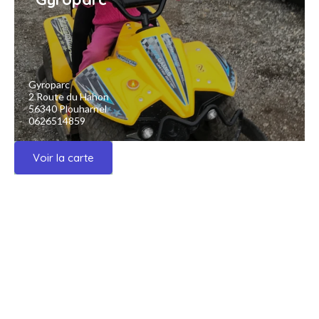
Gyroparc
2 Route du Hahon
56340 Plouharnel
0626514859
Voir la carte