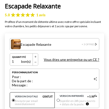
Escapade Relaxante
5.0
1 avis
Profitez d'un moment de détente ultime avec notre offre spéciale incluant
votre chambre, les petits déjeuners et 1 accès spa par personne.
Escapade Relaxante
+ 3 OFFRES
QUANTITÉ
Vous êtes une entreprise ou un CE ?
1
bon(s)
PERSONNALISATION
Pour :
De la part de :
Message :
VERSION IMPRIMÉE
€
VERSION DIGITALE
GRATUIT
+
5.99
*
Envoyée par email
Expédié en 24h jours ouvrés
immédiatement
+ délais de la poste.