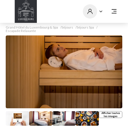
Grand Hôtel du Luxembourg & Spa
Séjours
Séjours Spa
Escapade Relaxante
Afficher toutes
les images