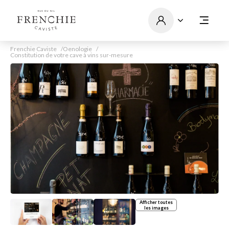
Frenchie Caviste
Oenologie
Constitution de votre cave à vins sur-mesure
Afficher toutes
les images