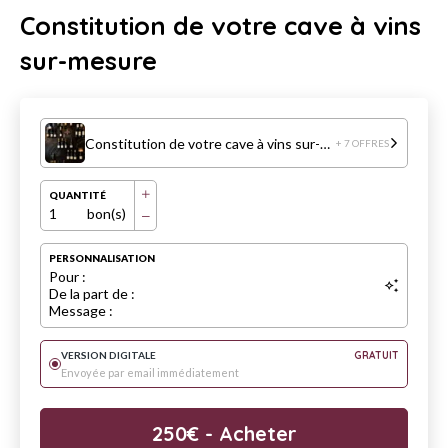
Constitution de votre cave à vins
sur-mesure
Constitution de votre cave à vins sur-mesure
+ 7 OFFRES
QUANTITÉ
1
bon(s)
PERSONNALISATION
Pour :
De la part de :
Message :
VERSION DIGITALE
GRATUIT
Envoyée par email immédiatement
250
€
- Acheter