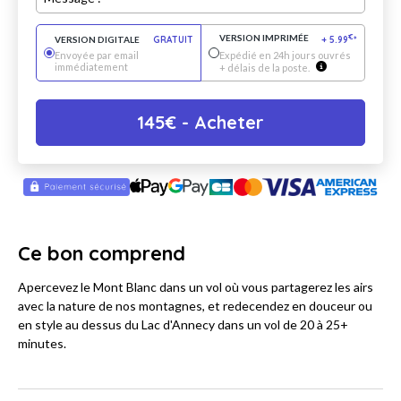
VERSION IMPRIMÉE
€
VERSION DIGITALE
GRATUIT
+
5.99
*
Envoyée par email
Expédié en 24h jours ouvrés
immédiatement
+ délais de la poste.
145
€
- Acheter
Ce bon comprend
Apercevez le Mont Blanc dans un vol où vous partagerez les airs
avec la nature de nos montagnes, et redecendez en douceur ou
en style au dessus du Lac d'Annecy dans un vol de 20 à 25+
minutes.