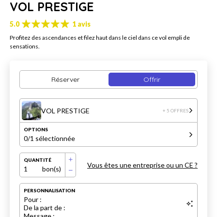
VOL PRESTIGE
5.0
1 avis
Profitez des ascendances et filez haut dans le ciel dans ce vol empli de
sensations.
Réserver
Offrir
VOL PRESTIGE
+ 5 OFFRES
OPTIONS
0
/1 sélectionnée
QUANTITÉ
Vous êtes une entreprise ou un CE ?
1
bon(s)
PERSONNALISATION
Pour :
De la part de :
Message :