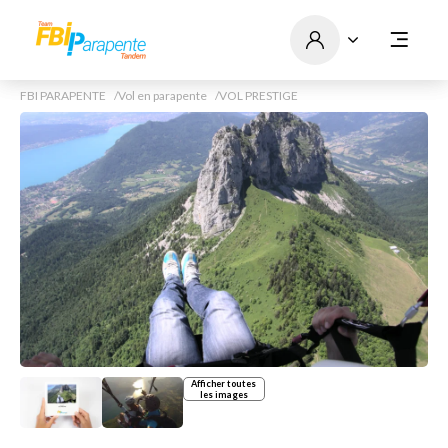
FBI PARAPENTE
Vol en parapente
VOL PRESTIGE
Afficher toutes
les images