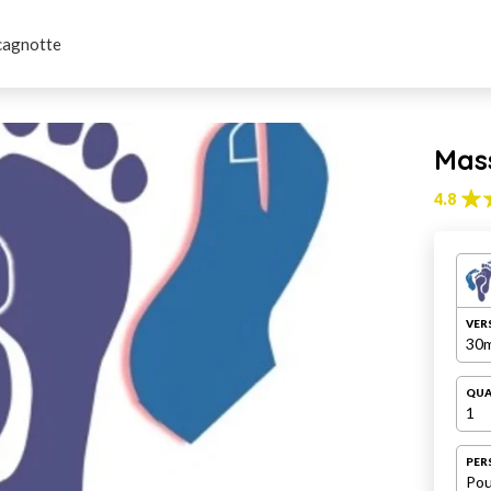
cagnotte
Mas
4.8
VER
30m
QUA
1
PER
Pou