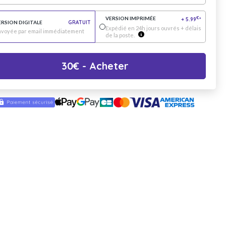
VERSION IMPRIMÉE
€
+
5.99
*
ERSION DIGITALE
GRATUIT
Expédié en 24h jours ouvrés + délais
nvoyée par email immédiatement
de la poste.
30
€
- Acheter