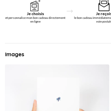
Je choisis
Je reçoi
et personnalise mon bon cadeau directement
le bon cadeau immédiatemen
en ligne
voie postal
Images