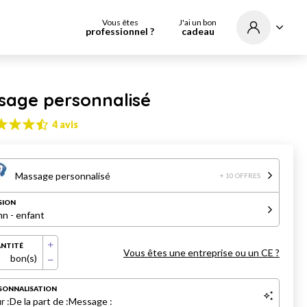
Vous êtes
J'ai un bon
professionnel ?
cadeau
sage personnalisé
4 avis
Massage personnalisé
+ 10 OFFRES
SION
n - enfant
NTITÉ
Vous êtes une entreprise ou un CE ?
bon(s)
SONNALISATION
r :
De la part de :
Message :