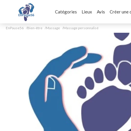
Catégories
Lieux
Avis
Créer une 
EnPause56
Bien-être
Massage
Massage personnalisé