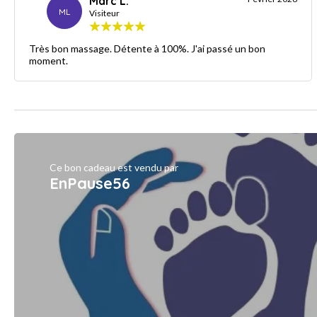
Marc L.
ML
Visiteur
Très bon massage. Détente à 100%. J'ai passé un bon
moment.
Ce bon cadeau est vendu par
EnPause56