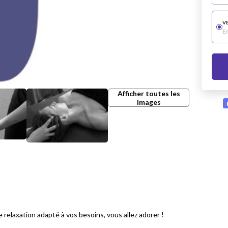
V
E
Afficher toutes les
images
relaxation adapté à vos besoins, vous allez adorer !