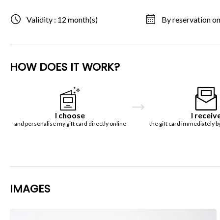
Validity : 12 month(s)
By reservation on
HOW DOES IT WORK?
I choose
I receiv
and personalise my gift card directly online
the gift card immediately b
IMAGES