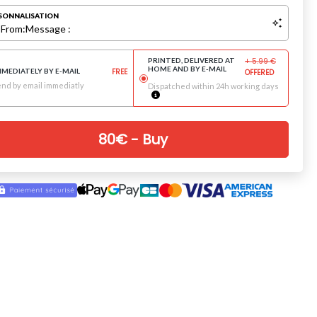
SONNALISATION
:
From:
Message :
PRINTED, DELIVERED AT
+
5.99
€
HOME AND BY E-MAIL
MMEDIATELY BY E-MAIL
FREE
OFFERED
nd by email immediatly
Dispatched within 24h working days
80
€
- Buy