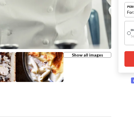
PER
For
I
Se
Show all images