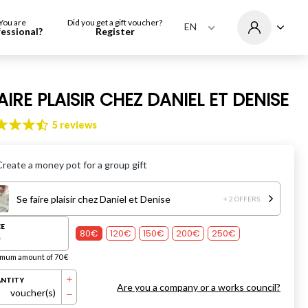
You are
Did you get a gift voucher?
EN
fessional?
Register
AIRE PLAISIR CHEZ DANIEL ET DENISE
5 reviews
Create a money pot for a group gift
Se faire plaisir chez Daniel et Denise
+ 2 OFFERS
CE
80€
120€
150€
200€
250€
mum amount of 70 €
NTITY
Are you a company or a works council?
voucher(s)