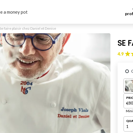
e a money pot
pro
Se faire plaisir chez Daniel et Denise
SE F
4.9
PRI
€
Mini
QUA
1