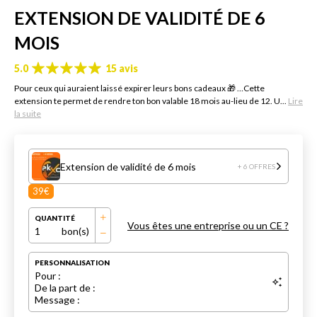
EXTENSION DE VALIDITÉ DE 6
MOIS
5.0
15 avis
Pour ceux qui auraient laissé expirer leurs bons cadeaux 🎁 …Cette
extension te permet de rendre ton bon valable 18 mois au-lieu de 12. U...
Lire
la suite
Extension de validité de 6 mois
+ 6 OFFRES
39€
QUANTITÉ
Vous êtes une entreprise ou un CE ?
1
bon(s)
PERSONNALISATION
Pour :
De la part de :
Message :