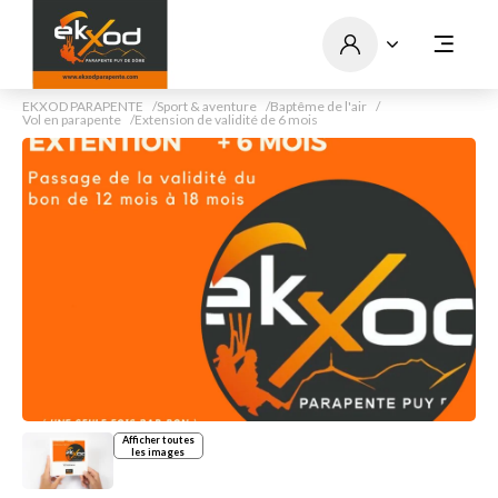
EKXOD PARAPENTE
Sport & aventure
Baptême de l'air
Vol en parapente
Extension de validité de 6 mois
Afficher toutes
les images