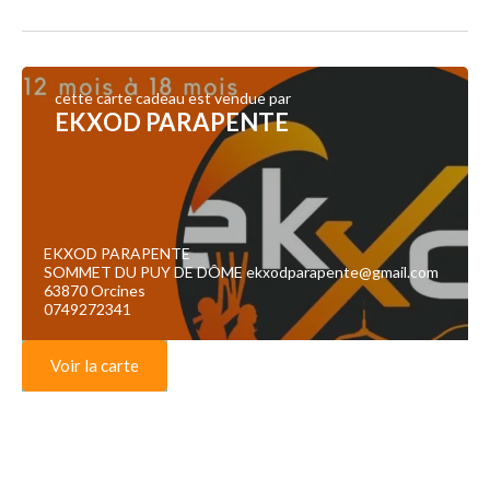
cette carte cadeau est vendue par
EKXOD PARAPENTE
EKXOD PARAPENTE
SOMMET DU PUY DE DÔME ekxodparapente@gmail.com
63870 Orcines
0749272341
Voir la carte