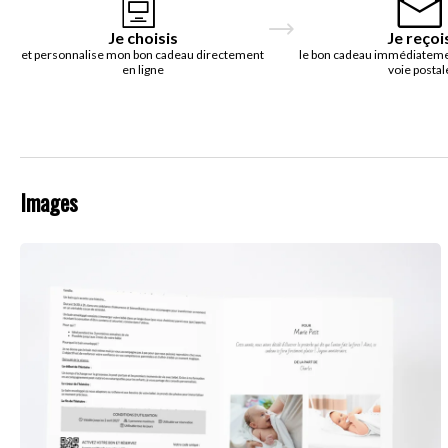
Je choisis
Je reçoi
et personnalise mon bon cadeau directement
le bon cadeau immédiatemen
en ligne
voie postal
Images