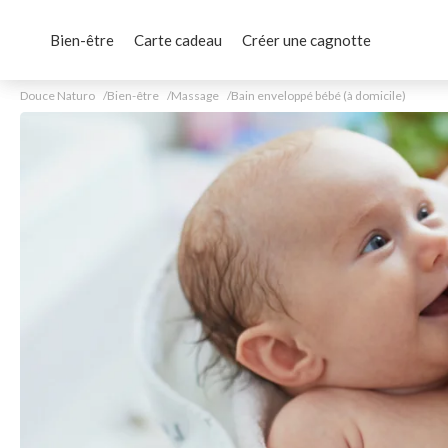
Bien-être
Carte cadeau
Créer une cagnotte
Douce Naturo
Bien-être
Massage
Bain enveloppé bébé (à domicile)