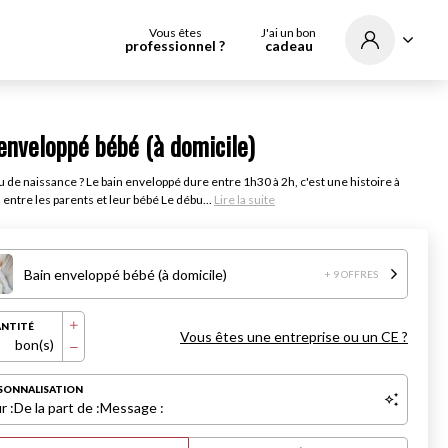
Vous êtes
J'ai un bon
professionnel ?
cadeau
enveloppé bébé (à domicile)
 de naissance ? Le bain enveloppé dure entre 1h30 à 2h, c'est une histoire à
. entre les parents et leur bébé Le débu...
Lire la suite
Bain enveloppé bébé (à domicile)
+ 9 OFFRES
NTITÉ
Vous êtes une entreprise ou un CE ?
bon(s)
SONNALISATION
r :
De la part de :
Message :