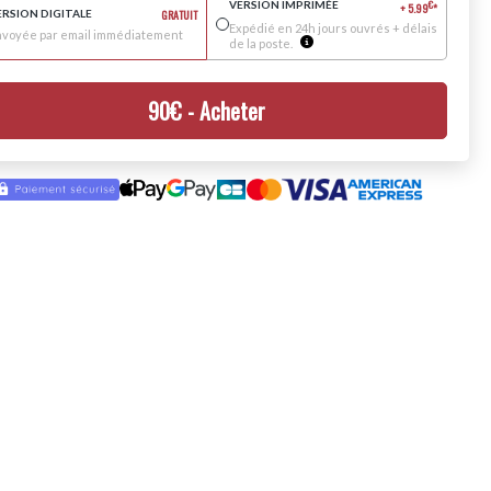
VERSION IMPRIMÉE
€
+
5.99
*
ERSION DIGITALE
GRATUIT
Expédié en 24h jours ouvrés + délais
nvoyée par email immédiatement
de la poste.
90
€
- Acheter