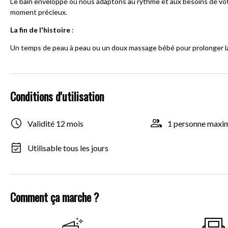
Le bain enveloppé où nous adaptons au rythme et aux besoins de vot
moment précieux.
La fin de l'histoire
:
Un temps de peau à peau ou un doux massage bébé pour prolonger la d
Conditions d'utilisation
Validité 12 mois
1 personne max
Utilisable tous les jours
Comment ça marche ?