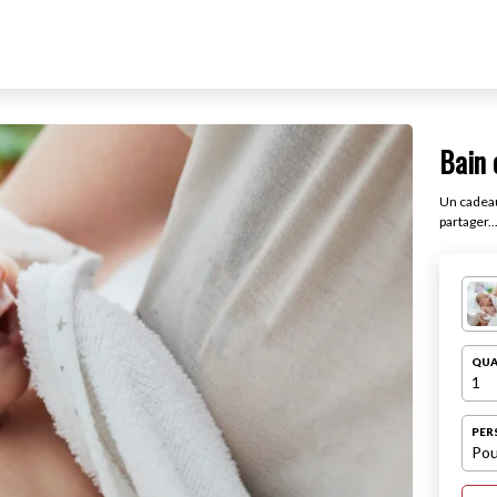
Bain 
Un cadeau
partager..
QUA
1
PER
Pou