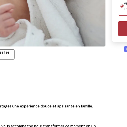
V
E
es les
rtagez une expérience douce et apaisante en famille.
 je vous accompagne pour transformer ce moment en un